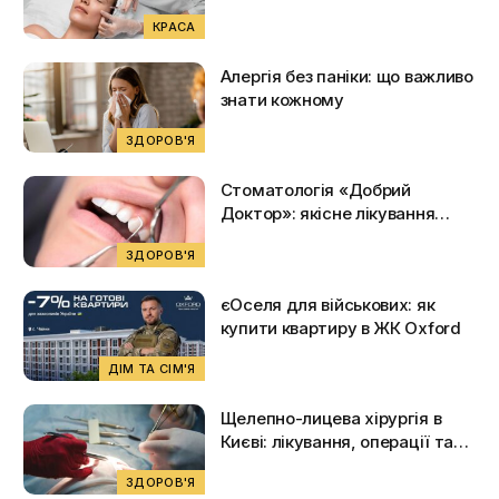
турботи
КРАСА
Алергія без паніки: що важливо
знати кожному
ЗДОРОВ'Я
Стоматологія «Добрий
Доктор»: якісне лікування
зубів у центрі Києва
ЗДОРОВ'Я
єОселя для військових: як
купити квартиру в ЖК Oxford
ДІМ ТА СІМ'Я
Щелепно-лицева хірургія в
Києві: лікування, операції та
актуальні ціни на 2026 рік
ЗДОРОВ'Я