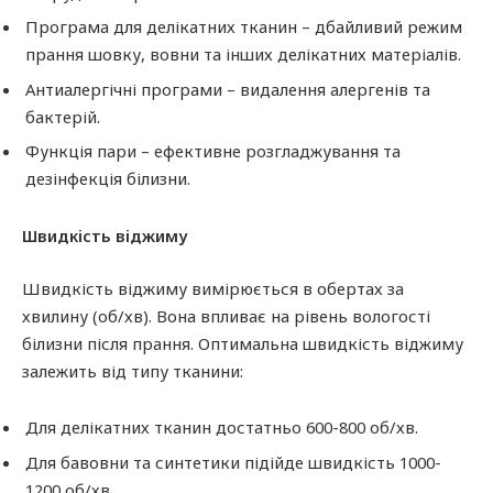
Програма для делікатних тканин – дбайливий режим
прання шовку, вовни та інших делікатних матеріалів.
Антиалергічні програми – видалення алергенів та
бактерій.
Функція пари – ефективне розгладжування та
дезінфекція білизни.
Швидкість віджиму
Швидкість віджиму вимірюється в обертах за
хвилину (об/хв). Вона впливає на рівень вологості
білизни після прання. Оптимальна швидкість віджиму
залежить від типу тканини:
Для делікатних тканин достатньо 600-800 об/хв.
Для бавовни та синтетики підійде швидкість 1000-
1200 об/хв.