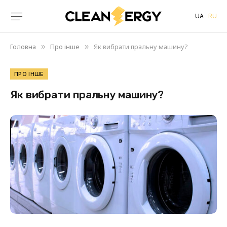
UA
RU
Головна
Про інше
Як вибрати пральну машину?
»
»
ПРО ІНШЕ
Як вибрати пральну машину?