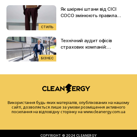
Як шкіряні штани від CICI
COCO змінюють правила
повсякденного стилю
СТИЛЬ
Технічний аудит офісів
страхових компаній:
покроковий шлях до
БІЗНЕС
інклюзивності
Використання будь-яких матеріалів, опублікованих на нашому
сайті, дозволяється лише за умови розміщення активного
посилання на відповідну сторінку на www.cleanergy.com.ua
COPYRIGHT © 2024 CLEANERGY