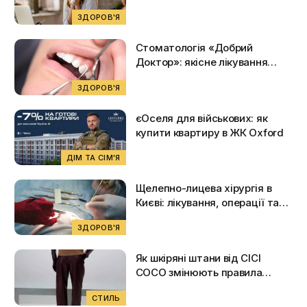
ЗДОРОВ'Я
Стоматологія «Добрий
Доктор»: якісне лікування
зубів у центрі Києва
ЗДОРОВ'Я
єОселя для військових: як
купити квартиру в ЖК Oxford
ДІМ ТА СІМ'Я
Щелепно-лицева хірургія в
Києві: лікування, операції та
актуальні ціни на 2026 рік
ЗДОРОВ'Я
Як шкіряні штани від CICI
COCO змінюють правила
повсякденного стилю
СТИЛЬ