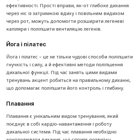
ефективності. Прості вправи, як-от глибоке дихання
через ніс із затримкою вдиху і повільним видихом
через рот, можуть допомогти розширити легеневі
капіляри і поліпшити вентиляцію легенів.
Йога і пілатес
Йога і пілатес – це не тільки чудові способи поліпшити
гнучкість і силу, а й ефективні методи поліпшення
дихальної функції. Під час занять цими видами
тренувань акцент робиться на правильному диханні,
що допомагає поліпшити його контроль і глибину.
Плавання
Плавання є унікальним видом тренування, який
поєднує в собі кардіо-навантаження і роботу
дихальної системи. Під час плавання необхідно
контролювати дихання, що сприяє розвитку